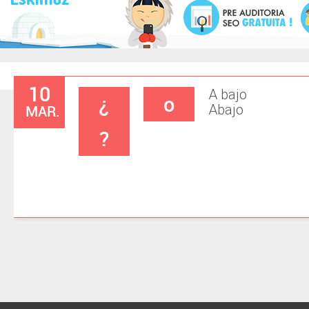
10
A bajo
¿
o
MAR.
Abajo
?