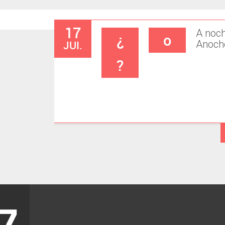
17
A noc
¿
o
JUI.
Anoch
?