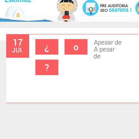
17
Apesar de
¿
o
JUI.
A pesar
de
?