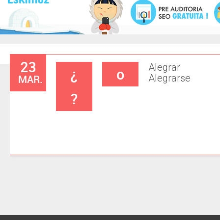
23
Alegrar
¿
o
MAR.
Alegrarse
?