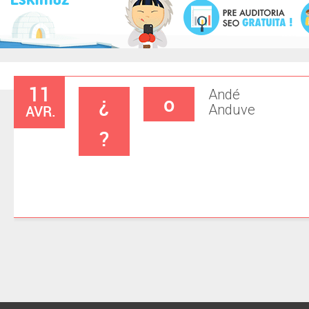
11
Andé
¿
o
AVR.
Anduve
?