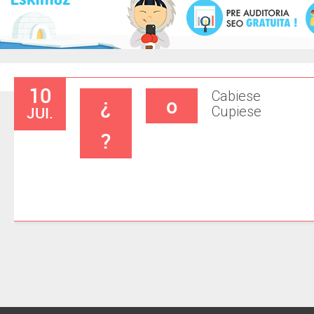
10
Cabiese
¿
o
JUI.
Cupiese
?