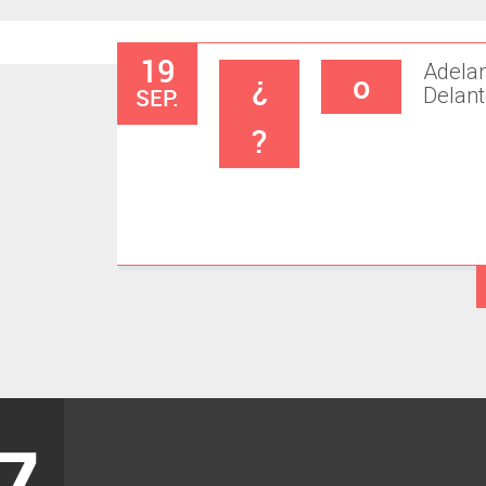
19
Adela
¿
o
SEP.
Delan
?