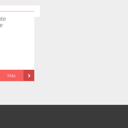
nte
te
Más