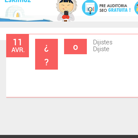
11
Dijistes
¿
o
AVR.
Dijiste
?