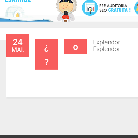
24
Explendor
¿
o
MAI.
Esplendor
?