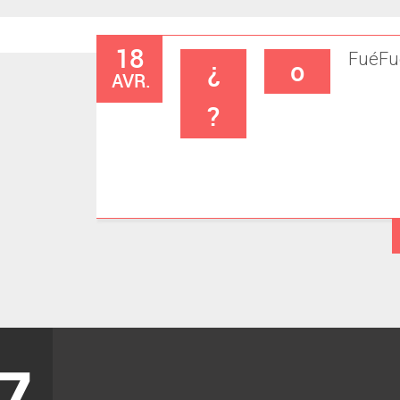
18
Fué
Fu
¿
o
AVR.
?