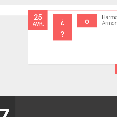
25
Harmo
¿
o
AVR.
Armon
?