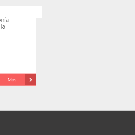
nía
ía
Más