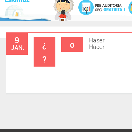
9
Haser
¿
o
JAN.
Hacer
?