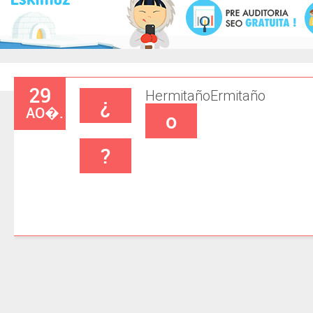
29
Hermitaño
Ermitaño
¿
AO�.
o
?