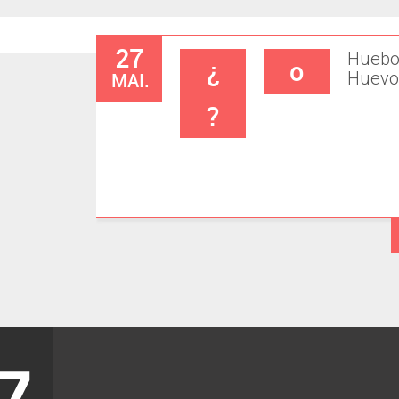
27
Hueb
¿
o
MAI.
Huevo
?