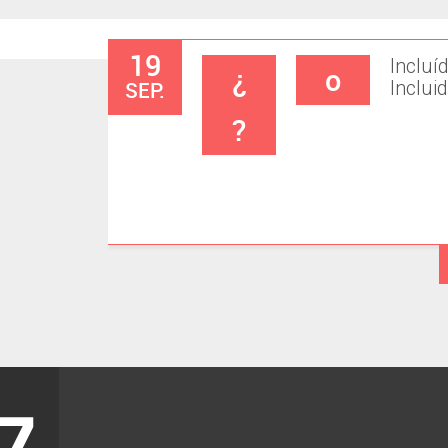
19
Incluí
¿
o
SEP.
Inclui
?