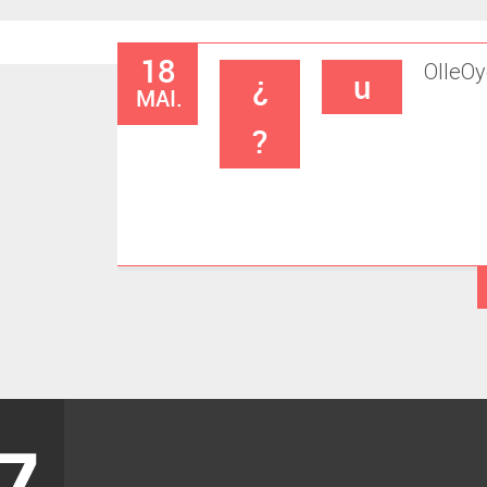
18
Olle
Oy
¿
u
MAI.
?