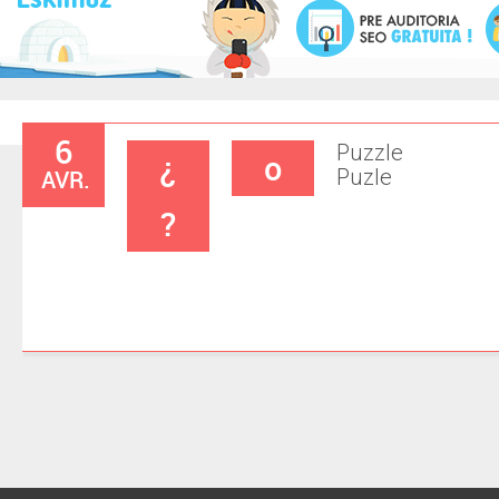
6
Puzzle
¿
o
AVR.
Puzle
?