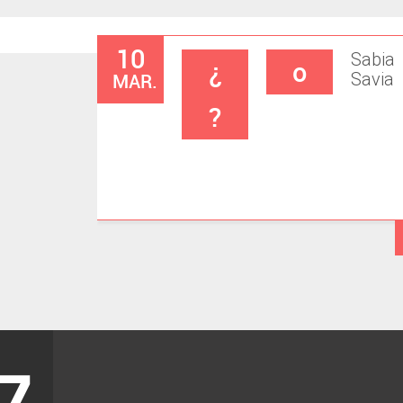
10
Sabia
¿
o
MAR.
Savia
?