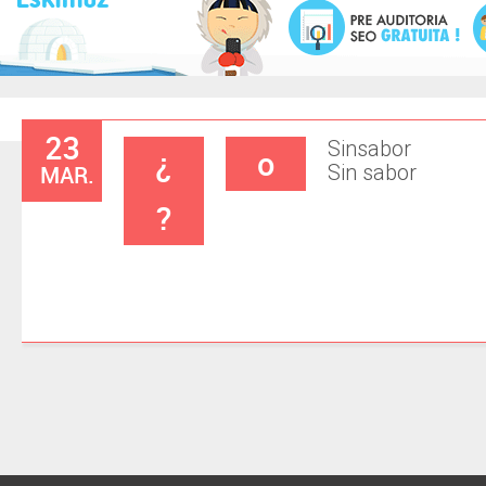
23
Sinsabor
¿
o
MAR.
Sin sabor
?