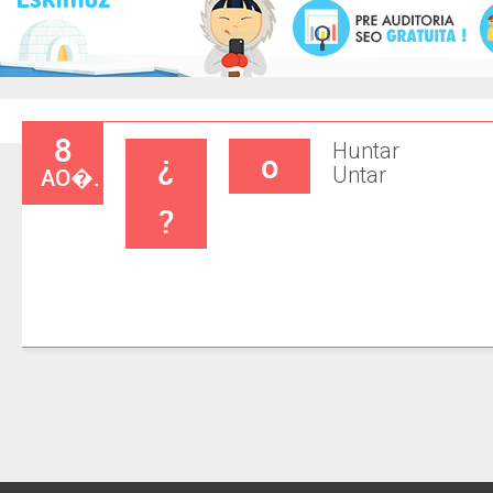
8
Huntar
¿
o
AO�.
Untar
?