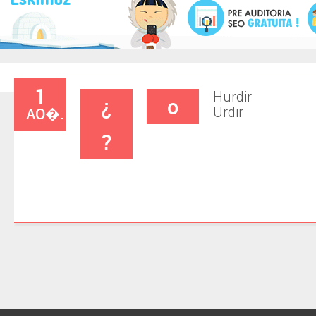
1
Hurdir
¿
o
AO�.
Urdir
?