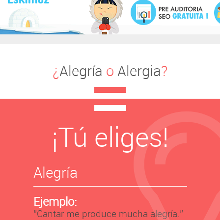
¿
Alegría
o
Alergia
?
¡Tú eliges!
Alegría
Ejemplo:
‘’Cantar me produce mucha alegría.’’