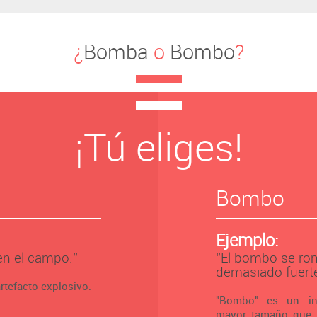
¿
Bomba
o
Bombo
?
¡Tú eliges!
Bombo
Ejemplo:
n el campo.’’
‘’El bombo se ro
demasiado fuerte
rtefacto explosivo.
"Bombo" es un in
mayor tamaño que 