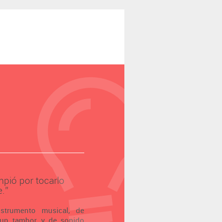
mpió por tocarlo
.’’
strumento musical, de
un tambor, y de sonido