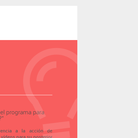
 el programa para
’’
erencia a la acción de
 vídeos para su posterior