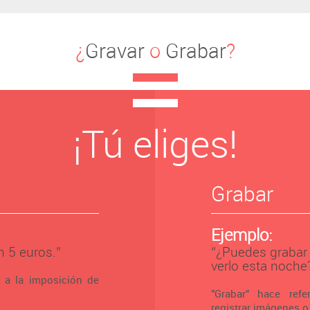
¿
Gravar
o
Grabar
?
¡Tú eliges!
Grabar
Ejemplo:
 5 euros.’’
‘’¿Puedes grabar
verlo esta noche?
a a la imposición de
"Grabar" hace ref
registrar imágenes o