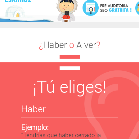
¿
Haber
o
A ver
?
¡Tú eliges!
Haber
Ejemplo:
‘’Tendrías que haber cerrado la