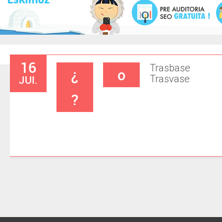
16
Trasbase
¿
o
JUI.
Trasvase
?