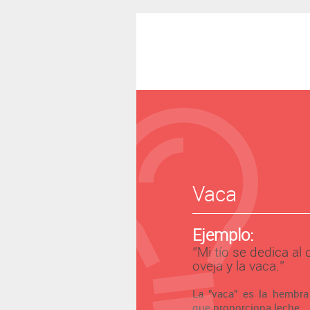
Vaca
Ejemplo:
‘’Mi tío se dedica al
oveja y la vaca.’’
La "vaca" es la hembra
que proporciona leche.