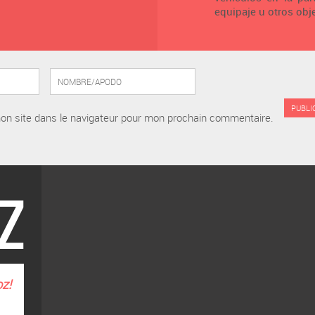
equipaje u otros obj
on site dans le navigateur pour mon prochain commentaire.
oz
!