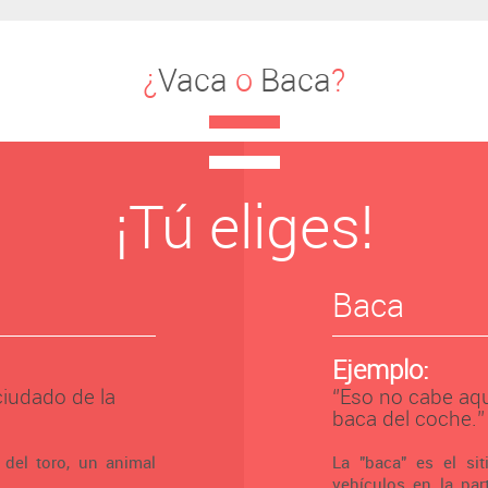
¿
Vaca
o
Baca
?
¡Tú eliges!
Baca
Ejemplo:
 ciudado de la
‘’Eso no cabe aqu
baca del coche.’’
 del toro, un animal
La "baca" es el si
vehículos en la par